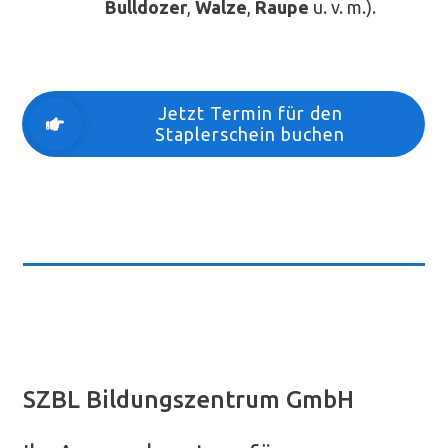
Bulldozer
,
Walze
,
Raupe
u. v. m.).
Jetzt Termin für den
Staplerschein buchen
SZBL Bildungszentrum GmbH