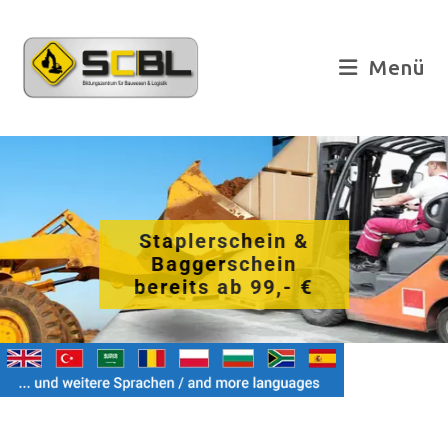
Zum
Inhalt
springen
Menü
Staplerschein &
Baggerschein
bereits ab 99,- €